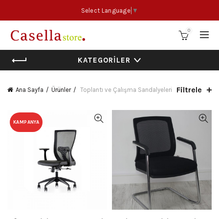
Select Language
▼
0
KATEGORILER
Filtrele
Ana Sayfa
Ürünler
Toplantı ve Çalışma Sandalyeleri
KAMPANYA