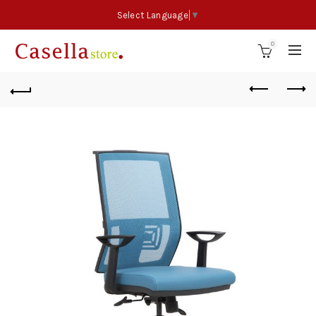
Select Language
▼
0