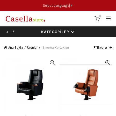
Select Language
▼
0
KATEGORILER
Filtrele
Ana Sayfa
Ürünler
Sinema Koltukları