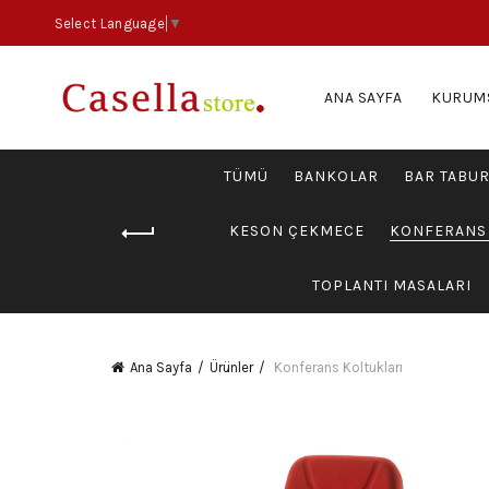
Select Language
▼
ANA SAYFA
KURUM
TÜMÜ
BANKOLAR
BAR TABUR
KESON ÇEKMECE
KONFERANS 
TOPLANTI MASALARI
Ana Sayfa
Ürünler
Konferans Koltukları