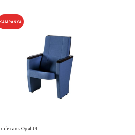
KAMPANYA
onferans Opal 01