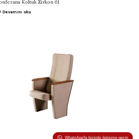
onferans Koltuk Zirkon 01
Devamını oku
WhatsApp'la bizimle iletişime geçin