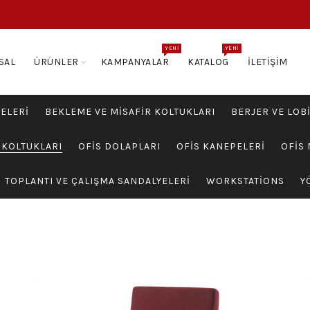
YENI
YENI
SAL
ÜRÜNLER
KAMPANYALAR
KATALOG
İLETIŞIM
ELERI
BEKLEME VE MISAFIR KOLTUKLARI
BERJER VE LOB
KOLTUKLARI
OFIS DOLAPLARI
OFIS KANEPELERI
OFIS 
TOPLANTI VE ÇALIŞMA SANDALYELERI
WORKSTATIONS
Y