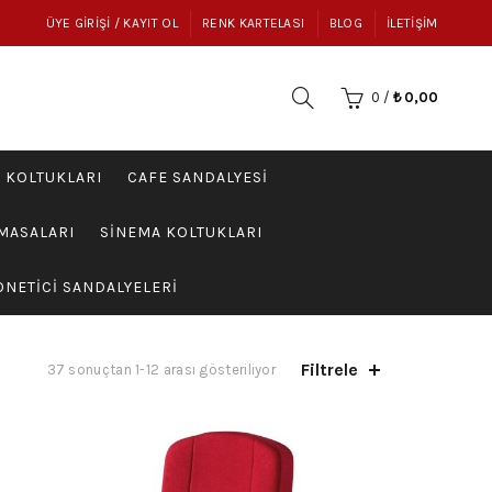
ÜYE GIRIŞI / KAYIT OL
RENK KARTELASI
BLOG
İLETIŞIM
0
/
₺
0,00
I KOLTUKLARI
CAFE SANDALYESI
MASALARI
SINEMA KOLTUKLARI
ÖNETICI SANDALYELERI
Filtrele
37 sonuçtan 1-12 arası gösteriliyor