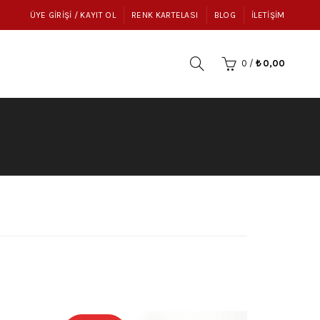
ÜYE GIRIŞI / KAYIT OL
RENK KARTELASI
BLOG
İLETIŞIM
0
/
₺
0,00