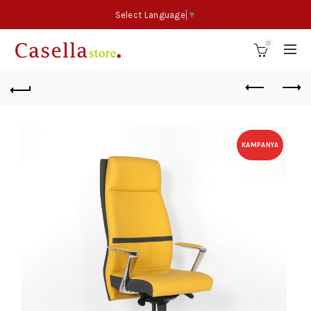
Select Language
▼
0
KAMPANYA