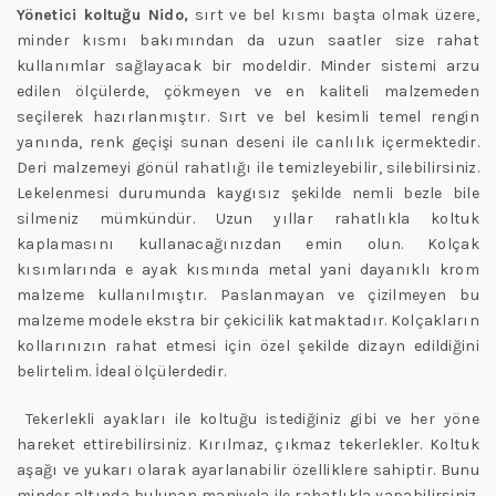
Yönetici koltuğu Nido,
sırt ve bel kısmı başta olmak üzere,
minder kısmı bakımından da uzun saatler size rahat
kullanımlar sağlayacak bir modeldir. Minder sistemi arzu
edilen ölçülerde, çökmeyen ve en kaliteli malzemeden
seçilerek hazırlanmıştır. Sırt ve bel kesimli temel rengin
yanında, renk geçişi sunan deseni ile canlılık içermektedir.
Deri malzemeyi gönül rahatlığı ile temizleyebilir, silebilirsiniz.
Lekelenmesi durumunda kaygısız şekilde nemli bezle bile
silmeniz mümkündür. Uzun yıllar rahatlıkla koltuk
kaplamasını kullanacağınızdan emin olun. Kolçak
kısımlarında e ayak kısmında metal yani dayanıklı krom
malzeme kullanılmıştır. Paslanmayan ve çizilmeyen bu
malzeme modele ekstra bir çekicilik katmaktadır. Kolçakların
kollarınızın rahat etmesi için özel şekilde dizayn edildiğini
belirtelim. İdeal ölçülerdedir.
Tekerlekli ayakları ile koltuğu istediğiniz gibi ve her yöne
hareket ettirebilirsiniz. Kırılmaz, çıkmaz tekerlekler. Koltuk
aşağı ve yukarı olarak ayarlanabilir özelliklere sahiptir. Bunu
minder altında bulunan manivela ile rahatlıkla yapabilirsiniz.