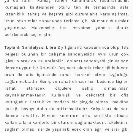
ya da farklı kumaş türleri kullanılarak tasarlanabilir.
Kumaşları kalitesinden ötürü ten ile temasında asla
kızarıklık, tahriş ve kaşıntı gibi durumlarla karşılaşılmaz.
Uzun oturumlar sonucunda terleme gibi olumsuz durumlar
yaşanmaz. Malzemeler her mevsime yönelik olarak
belirlenerek seçilmiştir.
Toplantı Sandalyesi Libra
2 yıl garanti kapsamında olup, TSE
belgesi bulunan bir çalışma sandalyesidir. Aynı ürün çok
işlevli olarak da kullanılabilir. Toplantı sandalyesi için de son
derece uygun bir üründür. Beş adet plastik tekerleği bulunan
ürün ile ofis içerisinde rahat hareket etme özgürlüğü
sağlanmaktadır. Geniş ve rahat olması her bedende kişileri
rahat ettirecek ölçülere sahip olmasından
kaynaklanmaktadır. Kullanışlı ve dekoratif bir ofis
koltuğudur. Estetik ve modern bir çizgide olması mekâna
kattığı havayı daha da arttırmaktadır. Kolçakları da son
derece rahattır. Minder kısmının orta sertlikte olması
kullanıcılara konforlu bir oturum sağlamaktadır. İskeletinin
sağlam olması ileride yaşanabilecek olan ağrı ve sızı gibi