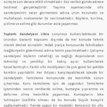
süreçte son derece etkili olmaktadır. Söz verilen günde adrese
teslimat gerçekleştirilir. Taşıma aşamasında ofis
sandalyesinin zarar görmemesi adına ürün korunaklı ve
muhafazalı malzemeler ile sarılmaktadır. Böylece, kırılma,
çizilme ve ezilme gibi durumlar asla yaşanmaz.
Toplantı Sandalyesi Libra
sorunsuz kullanılabilecek bir
üründür. Garanti kapsamı dışında da her konuda teknik
olarak destek alınabilir. Yedek parça konusunda fabrikadan
mağduriyetin giderilmesi adına temin yapılmaktadır. Çalışma
sandalyesi kişilerin rahatlığı ve sağlığı düşünülerek son
teknoloji ve yenilikçi bir bakış açısı kullanılarak
tasarlanmıştır. Farklı ofis mobilyaları ile çok güzel bir şekilde
kombin yapılabilir. Her ihtiyacı karşılayabilecek işlevde bir
sandalyedir. Temizleme konusunda da kesinlikle sorun
çıkarmaz. Kuru temizleme için de uygundur. Temizleme
işleminden sonra renklerde solma, kumaşta yıpranma ve
deforme olma kesinlikle yaşanmaz. Kumaşların leke
tutmayan özellikte olması da bu konuda büyük kolaylık
sağlamaktadır. Trende uygun bir modeldir. Benzersiz bir ofis