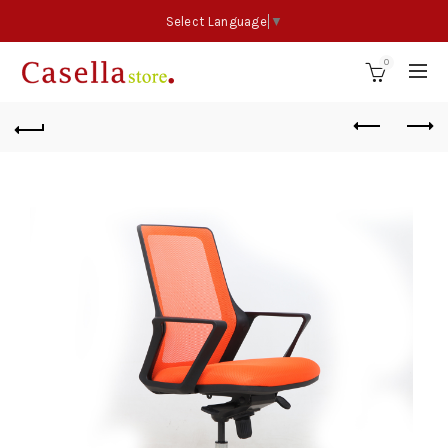
Select Language
▼
0