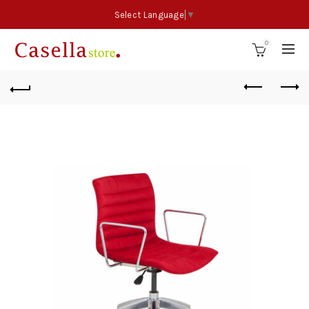
Select Language
▼
0