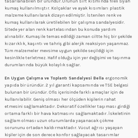
tasarlanabilen bir üründür. Ürünün sırt kısmında fileli siyah
kumaş kullanılmıştır. Kolçaklar ve ayak kısımları plastik
malzeme kullanılarak dizayn edilmiştir. İstenilen renk ve
kumaş kullanılarak üretilebilen bir çalışma sandalyesidir.
Sitede yer alan renk kartelasından bu konuda yardım
alınabilir. Kumaş ile temas edildiği zaman ciltte hiç bir şekilde
kızarıklık, kaşıntı ve tahriş gibi alerjik reaksiyon yaşanmaz.
Tüm malzemeler mevsime uygun şekilde seçildiği için
kesinlikle terletmez. Hafif olduğu için yer değişimi ve taşınma
durumlarında büyük kolaylık sağlar.
En Uygun Çalışma ve Toplantı Sandalyesi Bella
ergonomik
yapıda bir üründür. 2 yıl garanti kapsamında ve TSE belgesi
bulunan bir üründür. Ofis içerisinde farklı amaçlar için de
kullanılabilir. Geniş olması her ölçüden kişilerin rahat
etmesini sağlamaktadır. Dekoratif özellikler taşıması girdiği
ortama farklı bir hava katmasını sağlamaktadır. İskeletinin
sağlam olması uzun oturumlarda yaşanacak çökme
sorununu ortadan kaldırmaktadır. Vücut ağrısı yaşayan
kişiler için de son derece konfor sağlayacak tasarımlar