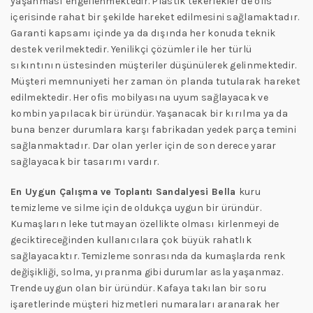
yaşanması engellenmektedir. Plastik tekerlekler de ofis
içerisinde rahat bir şekilde hareket edilmesini sağlamaktadır.
Garanti kapsamı içinde ya da dışında her konuda teknik
destek verilmektedir. Yenilikçi çözümler ile her türlü
sıkıntının üstesinden müşteriler düşünülerek gelinmektedir.
Müşteri memnuniyeti her zaman ön planda tutularak hareket
edilmektedir. Her ofis mobilyasına uyum sağlayacak ve
kombin yapılacak bir üründür. Yaşanacak bir kırılma ya da
buna benzer durumlara karşı fabrikadan yedek parça temini
sağlanmaktadır. Dar olan yerler için de son derece yarar
sağlayacak bir tasarımı vardır.
En Uygun Çalışma ve Toplantı Sandalyesi Bella
kuru
temizleme ve silme için de oldukça uygun bir üründür.
Kumaşların leke tutmayan özellikte olması kirlenmeyi de
geciktireceğinden kullanıcılara çok büyük rahatlık
sağlayacaktır. Temizleme sonrasında da kumaşlarda renk
değişikliği, solma, yıpranma gibi durumlar asla yaşanmaz.
Trende uygun olan bir üründür. Kafaya takılan bir soru
işaretlerinde müşteri hizmetleri numaraları aranarak her