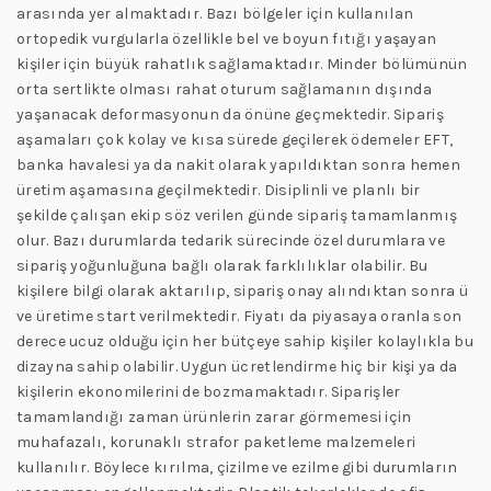
arasında yer almaktadır. Bazı bölgeler için kullanılan
ortopedik vurgularla özellikle bel ve boyun fıtığı yaşayan
kişiler için büyük rahatlık sağlamaktadır. Minder bölümünün
orta sertlikte olması rahat oturum sağlamanın dışında
yaşanacak deformasyonun da önüne geçmektedir. Sipariş
aşamaları çok kolay ve kısa sürede geçilerek ödemeler EFT,
banka havalesi ya da nakit olarak yapıldıktan sonra hemen
üretim aşamasına geçilmektedir. Disiplinli ve planlı bir
şekilde çalışan ekip söz verilen günde sipariş tamamlanmış
olur. Bazı durumlarda tedarik sürecinde özel durumlara ve
sipariş yoğunluğuna bağlı olarak farklılıklar olabilir. Bu
kişilere bilgi olarak aktarılıp, sipariş onay alındıktan sonra ü
ve üretime start verilmektedir. Fiyatı da piyasaya oranla son
derece ucuz olduğu için her bütçeye sahip kişiler kolaylıkla bu
dizayna sahip olabilir. Uygun ücretlendirme hiç bir kişi ya da
kişilerin ekonomilerini de bozmamaktadır. Siparişler
tamamlandığı zaman ürünlerin zarar görmemesi için
muhafazalı, korunaklı strafor paketleme malzemeleri
kullanılır. Böylece kırılma, çizilme ve ezilme gibi durumların