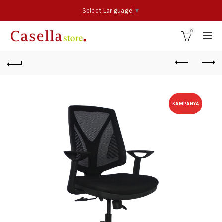
Select Language
▼
0
KAMPANYA