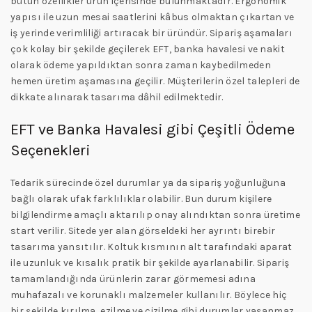
bütün özellikler ürün içerisinde bulunmaktadır. Ergonomik
yapısı ile uzun mesai saatlerini kâbus olmaktan çıkartan ve
iş yerinde verimliliği artıracak bir üründür. Sipariş aşamaları
çok kolay bir şekilde geçilerek EFT, banka havalesi ve nakit
olarak ödeme yapıldıktan sonra zaman kaybedilmeden
hemen üretim aşamasına geçilir. Müşterilerin özel talepleri de
dikkate alınarak tasarıma dâhil edilmektedir.
EFT ve Banka Havalesi gibi Çeşitli Ödeme
Seçenekleri
Tedarik sürecinde özel durumlar ya da sipariş yoğunluğuna
bağlı olarak ufak farklılıklar olabilir. Bun durum kişilere
bilgilendirme amaçlı aktarılıp onay alındıktan sonra üretime
start verilir. Sitede yer alan görseldeki her ayrıntı birebir
tasarıma yansıtılır. Koltuk kısmının alt tarafındaki aparat
ile uzunluk ve kısalık pratik bir şekilde ayarlanabilir. Sipariş
tamamlandığında ürünlerin zarar görmemesi adına
muhafazalı ve korunaklı malzemeler kullanılır. Böylece hiç
bir şekilde kırılma, ezilme ve çizilme gibi durumlar yaşanmaz.