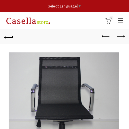
Select Language
▼
0