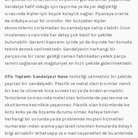
Sandalye hafif olduğu için taşınma ya da yer değişikliği
sırasında kişiler için büyük kolaylık sağlar. Piyasaya oranla
da oldukça ucuz bir üründür. Her bütçeden kişiler
ekonomilerini zorlamadan bu sandalyeye sahip olabilir. Ürün
incelemesi sırasında her detay çok basit bir şekilde
bulunabilir. Garanti kapsamı içinde ya da dışında her konuda
teknik destek verilmektedir. Sandalyenin herhangi bir
parçasına bir zarar geldiği zaman fabrikadan yedek parça
temini sağlanarak mağduriyet en hızlı şekilde giderilmektedir.
Ofis Toplantı Sandalyesi Neva
temizliği zahmetsiz bir şekilde
yapılan bir sandalyedir. Plastik ve metal olan kısımlar nemli
bir bez ile silinerek kısa sürede toz ya da kirden arınabilir.
Temizleme sonrasında metal olan bölümlerde paslanma ve
oksitlenme kesinlikle yaşanmaz. Plastik olan bölümlerde ise
kötü koku ya da boyama durumu olmaz. Kafaya takılan
herhangi bir sorunda ya da problemde müşteri hizmetleri
numaralarından arama yapılarak istenilen konularda detaylı
bilgi alınabilir. Whatsapp ve e mail seçenekleri de bu anlamda