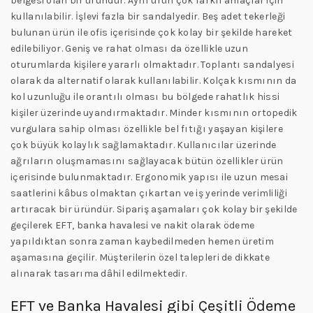
belgesi olan bir üründür. Aynı ürün çok farklı amaçlar için
kullanılabilir. İşlevi fazla bir sandalyedir. Beş adet tekerleği
bulunan ürün ile ofis içerisinde çok kolay bir şekilde hareket
edilebiliyor. Geniş ve rahat olması da özellikle uzun
oturumlarda kişilere yararlı olmaktadır. Toplantı sandalyesi
olarak da alternatif olarak kullanılabilir. Kolçak kısmının da
kol uzunluğu ile orantılı olması bu bölgede rahatlık hissi
kişiler üzerinde uyandırmaktadır. Minder kısmının ortopedik
vurgulara sahip olması özellikle bel fıtığı yaşayan kişilere
çok büyük kolaylık sağlamaktadır. Kullanıcılar üzerinde
ağrıların oluşmamasını sağlayacak bütün özellikler ürün
içerisinde bulunmaktadır. Ergonomik yapısı ile uzun mesai
saatlerini kâbus olmaktan çıkartan ve iş yerinde verimliliği
artıracak bir üründür. Sipariş aşamaları çok kolay bir şekilde
geçilerek EFT, banka havalesi ve nakit olarak ödeme
yapıldıktan sonra zaman kaybedilmeden hemen üretim
aşamasına geçilir. Müşterilerin özel talepleri de dikkate
alınarak tasarıma dâhil edilmektedir.
EFT ve Banka Havalesi gibi Çeşitli Ödeme