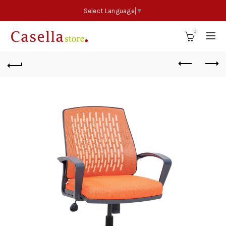
Select Language
▼
0