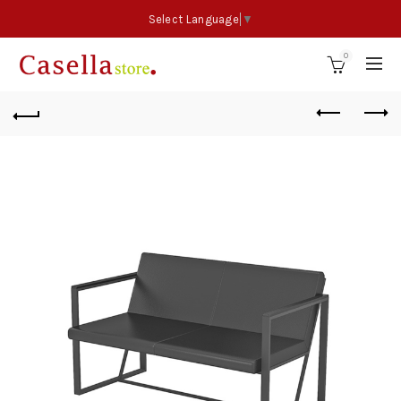
Select Language
▼
0