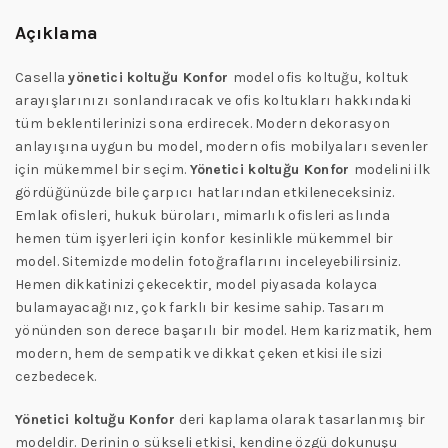
Açıklama
Casella
yönetici koltuğu Konfor
model ofis koltuğu, koltuk
arayışlarınızı sonlandıracak ve ofis koltukları hakkındaki
tüm beklentilerinizi sona erdirecek. Modern dekorasyon
anlayışına uygun bu model, modern ofis mobilyaları sevenler
için mükemmel bir seçim.
Yönetici koltuğu Konfor
modelini ilk
gördüğünüzde bile çarpıcı hatlarından etkileneceksiniz.
Emlak ofisleri, hukuk büroları, mimarlık ofisleri aslında
hemen tüm işyerleri için konfor kesinlikle mükemmel bir
model. Sitemizde modelin fotoğraflarını inceleyebilirsiniz.
Hemen dikkatinizi çekecektir, model piyasada kolayca
bulamayacağınız, çok farklı bir kesime sahip. Tasarım
yönünden son derece başarılı bir model. Hem karizmatik, hem
modern, hem de sempatik ve dikkat çeken etkisi ile sizi
cezbedecek.
Yönetici koltuğu Konfor
deri kaplama olarak tasarlanmış bir
modeldir. Derinin o sükseli etkisi, kendine özgü dokunuşu