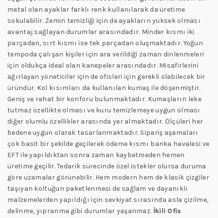
metal olan ayaklar farklı renk kullanılarak da üretime
sokulabilir. Zemin temizliği için de ayakların yüksek olması
avantaj sağlayan durumlar arasındadır. Minder kısmı iki
parçadan, sırt kısmı ise tek parçadan oluşmaktadır. Yoğun
tempoda çalışan kişiler için ara verildiği zaman dinlenmeleri
için oldukça ideal olan kanepeler arasındadır. Misafirlerini
ağırlayan yöneticiler için de ofisleri için gerekli olabilecek bir
üründür. Kol kısımları da kullanılan kumaş ile döşenmiştir.
Geniş ve rahat bir konforu bulunmaktadır. Kumaşların leke
tutmaz özellikte olması ve kuru temizlemeye uygun olması
diğer olumlu özellikler arasında yer almaktadır. Ölçüleri her
bedene uygun olarak tasarlanmaktadır. Sipariş aşamaları
çok basit bir şekilde geçilerek ödeme kısmı banka havalesi ve
EFT ile yapıldıktan sonra zaman kaybetmeden hemen
üretime geçilir. Tedarik sürecinde özel istekler olursa duruma
göre uzamalar görünebilir. Hem modern hem de klasik çizgiler
taşıyan koltuğun paketlenmesi de sağlam ve dayanıklı
malzemelerden yapıldığı için sevkiyat sırasında asla çizilme,
delinme, yıpranma gibi durumlar yaşanmaz.
İkili
Ofis