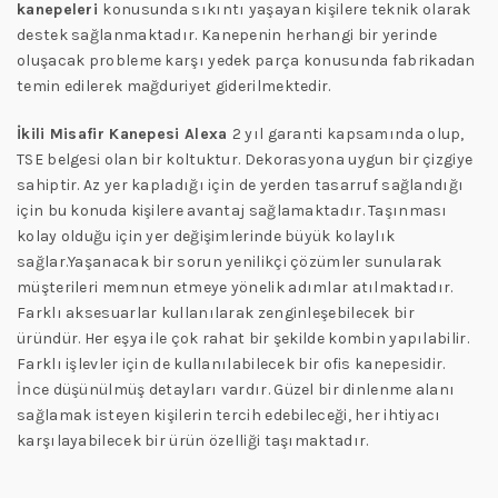
kanepeleri
konusunda sıkıntı yaşayan kişilere teknik olarak
destek sağlanmaktadır. Kanepenin herhangi bir yerinde
oluşacak probleme karşı yedek parça konusunda fabrikadan
temin edilerek mağduriyet giderilmektedir.
İkili Misafir Kanepesi Alexa
2 yıl garanti kapsamında olup,
TSE belgesi olan bir koltuktur. Dekorasyona uygun bir çizgiye
sahiptir. Az yer kapladığı için de yerden tasarruf sağlandığı
için bu konuda kişilere avantaj sağlamaktadır. Taşınması
kolay olduğu için yer değişimlerinde büyük kolaylık
sağlar.Yaşanacak bir sorun yenilikçi çözümler sunularak
müşterileri memnun etmeye yönelik adımlar atılmaktadır.
Farklı aksesuarlar kullanılarak zenginleşebilecek bir
üründür. Her eşya ile çok rahat bir şekilde kombin yapılabilir.
Farklı işlevler için de kullanılabilecek bir ofis kanepesidir.
İnce düşünülmüş detayları vardır. Güzel bir dinlenme alanı
sağlamak isteyen kişilerin tercih edebileceği, her ihtiyacı
karşılayabilecek bir ürün özelliği taşımaktadır.