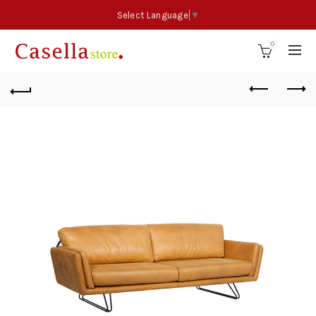
Select Language
▼
0