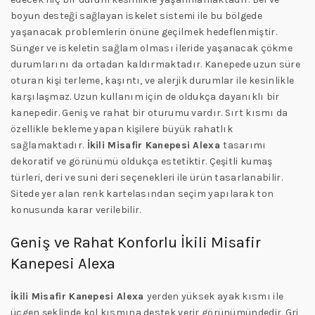
boyun desteği sağlayan iskelet sistemi ile bu bölgede
yaşanacak problemlerin önüne geçilmek hedeflenmiştir.
Sünger ve iskeletin sağlam olması ileride yaşanacak çökme
durumlarını da ortadan kaldırmaktadır. Kanepede uzun süre
oturan kişi terleme, kaşıntı, ve alerjik durumlar ile kesinlikle
karşılaşmaz. Uzun kullanım için de oldukça dayanıklı bir
kanepedir. Geniş ve rahat bir oturumu vardır. Sırt kısmı da
özellikle bekleme yapan kişilere büyük rahatlık
sağlamaktadır.
İkili Misafir Kanepesi
Alexa
tasarımı
dekoratif ve görünümü oldukça estetiktir. Çeşitli kumaş
türleri, deri ve suni deri seçenekleri ile ürün tasarlanabilir.
Sitede yer alan renk kartelasından seçim yapılarak ton
konusunda karar verilebilir.
Geniş ve Rahat Konforlu İkili Misafir
Kanepesi Alexa
İkili Misafir Kanepesi
Alexa
yerden yüksek ayak kısmı ile
üçgen şeklinde kol kısmına destek verir görünümündedir. Gri