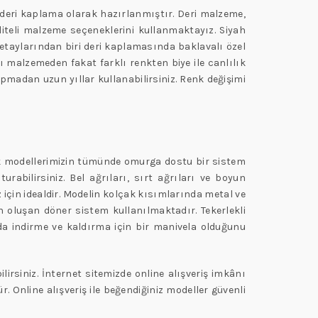
l deri kaplama olarak hazırlanmıştır. Deri malzeme,
liteli malzeme seçeneklerini kullanmaktayız. Siyah
detaylarından biri deri kaplamasında baklavalı özel
ı malzemeden fakat farklı renkten biye ile canlılık
madan uzun yıllar kullanabilirsiniz. Renk değişimi
 modellerimizin tümünde omurga dostu bir sistem
rabilirsiniz. Bel ağrıları, sırt ağrıları ve boyun
 için idealdir. Modelin kolçak kısımlarında metal ve
 oluşan döner sistem kullanılmaktadır. Tekerlekli
da indirme ve kaldırma için bir manivela olduğunu
irsiniz. İnternet sitemizde online alışveriş imkânı
nline alışveriş ile beğendiğiniz modeller güvenli