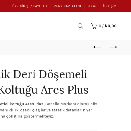
ÜYE GIRIŞI / KAYIT OL
RENK KARTELASI
BLOG
İLETIŞIM
0
/
₺
0,00
k Deri Döşemeli
Koltuğu Ares Plus
tici koltuğu Ares Plus
, Casella Markası olarak ofis
anıklılık, özenli çizgiler ve estetik detayların yer
na çok itina göstermekteyiz.