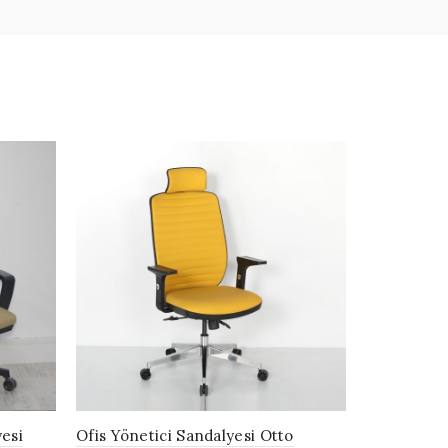
KAMPANY
Yönetici K
Devamın
yesi
Ofis Yönetici Sandalyesi Otto