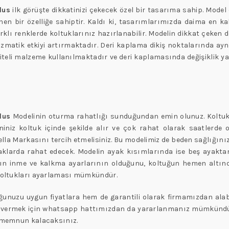
lus
ilk görüşte dikkatinizi çekecek özel bir tasarıma sahip. Mode
nen bir özelliğe sahiptir. Kaldı ki, tasarımlarımızda daima en ka
arklı renklerde koltuklarınız hazırlanabilir. Modelin dikkat çeken 
izmatik etkiyi artırmaktadır. Deri kaplama dikiş noktalarında ayn
li malzeme kullanılmaktadır ve deri kaplamasında değişiklik yap
lus
Modelinin oturma rahatlığı sunduğundan emin olunuz. Koltuk
niz koltuk içinde şekilde alır ve çok rahat olarak saatlerde otu
lla Markasını tercih etmelisiniz. Bu modelimiz de beden sağlığınız
çaklarda rahat edecek. Modelin ayak kısımlarında ise beş ayaktan
ların inme ve kalkma ayarlarının olduğunu, koltuğun hemen altın
e koltukları ayarlaması mümkündür.
tuğunuzu uygun fiyatlara hem de garantili olarak firmamızdan alabil
 vermek için whatsapp hattımızdan da yararlanmanız mümkündür. O
an memnun kalacaksınız.