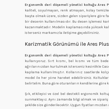
Ergonomik deri döşemeli yönetici koltuğu Ares P
kaliteli, soyulmayan, renk atmayan, kolay temizle
başta olmak üzere, sizden gelen siparişlere göre f
bir desenin kullanılmasıdır. Bu desen işlemesi kar
kazanmaktadır. Modelin kaplamasında yüksek kalite
isterseniz markamızla iletişime geçebilirsiniz.
Karizmatik Görünümü ile Ares Plus
Ergonomik deri döşemeli yönetici koltuğu Ares P
kullanıyoruz. Sırt kısmı, bel kısmı ve tüm bedeni
ağrılarınızdan kurtulmak isterseniz kesinlikle Case
kaplama kullanılmıştır. Kollarınız saatlerde kol
model ile her yöne hareket edebilirsiniz. Koltuk
belirtelim. Buna göre oturanların kendilerine gör
Şık, etkileyici ve özel bel destekli ergonomik kol
sunmaktayız. Aynı zamanda bilgi almak ve sipariş
şekilde size gönderilecektir. Uygun fiyatlarımızd