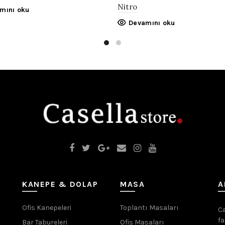
Nitro
mını oku
Devamını oku
KANEPE & DOLAP
MASA
A
Ofis Kanepeleri
Toplantı Masaları
Ca
fa
Bar Tabureleri
Ofis Masaları