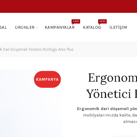
YENI
YENI
SAL
ÜRÜNLER
KAMPANYALAR
KATALOG
İLETIŞIM
Deri Döşemeli Yönetici Koltuğu Ares Plus
Ergonomi
KAMPANYA
Yönetici 
Ergonomik deri döşemeli yöne
mobilyalarımızda kalite, day
alması