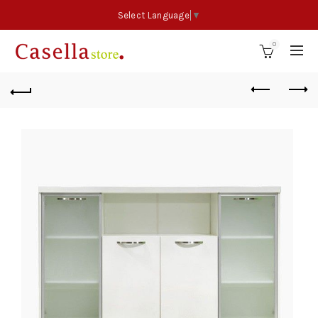
Select Language
▼
0