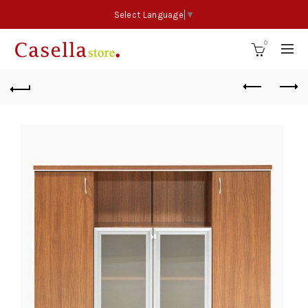
Select Language
▼
0